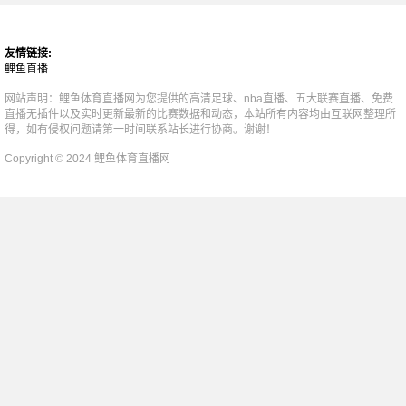
友情链接:
鲤鱼直播
网站声明：鲤鱼体育直播网为您提供的高清足球、nba直播、五大联赛直播、免费
直播无插件以及实时更新最新的比赛数据和动态，本站所有内容均由互联网整理所
得，如有侵权问题请第一时间联系站长进行协商。谢谢！
Copyright © 2024 鲤鱼体育直播网